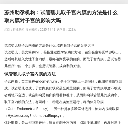
苏州助孕机构：试管婴儿取子宫内膜的方法是什么,
取内膜对子宫的影响大吗
栏目：行业新闻
发布时间：2025-11-18
访问量：228次
试管婴儿取子宫内膜的方法是什么,取内膜对子宫的影响大吗
试管婴儿，英文简称IVF，是指通过医学辅助的方法，在实验室将受精卵取出，
然后将其植入女性子宫内膜，最终达到受孕的目的。而取子宫内膜，是试管婴
儿程序中的一个步骤，也是试管婴儿成功率的关键。
试管婴儿取子宫内膜的方法
子宫内膜，英文简称endometrium，是子宫内壁上一层薄膜，由细胞和血管组
成。试管婴儿收成，子宫内膜的状况是至关重要的，如果子宫内膜厚度不够或
者质地不合适，就会影响受精卵的附着和着床，从而影响试管婴儿的成功率。
取子宫内膜的方法，有两种：一种是在实验室进行，称为体外取膜
（OuterEndometrialBiopsy）；另一种是在实验室外进行，称为内视镜取膜
（HysteroscopyEndometrialBiopsy）。
体外取膜，是从排卵期开始，每日穿刺子宫内膜，取出少量细胞，再及时送往