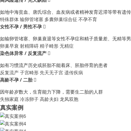
如地中海贫血、唐氏综合、血友病或者精神发育迟滞等带有遗传
特殊群体
输卵管堵塞
多囊卵巢综合征
不孕不育
女性不孕 / 男性不孕

如输卵管堵塞、卵巢衰退等女性不孕症和精子质量差、无精等男
卵巢早衰
射精障碍
精子畸形
无精症
染色体异常 / 反复流产

如有习惯流产历史或胚胎不能着床、胚胎停育的患者
反复流产
子宫畸形
先天无子宫
遗传疾病
高龄不孕 / 二胎

因年龄岁数大，生育能力下降，需要生二胎的人群
失独家庭
冷冻卵子
高龄夫妇
龙凤双胞
真实案例