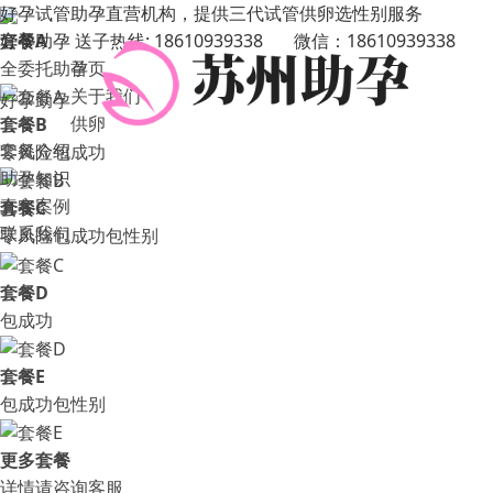
好孕试管助孕直营机构，提供三代试管供卵选性别服务
好孕助孕 送子热线: 18610939338 微信：18610939338
套餐A
全委托助孕
首页
关于我们
好孕助孕
供卵
套餐B
套餐介绍
零风险包成功
助孕知识
真实案例
套餐C
联系我们
零风险包成功包性别
套餐D
包成功
套餐E
包成功包性别
更多套餐
详情请咨询客服